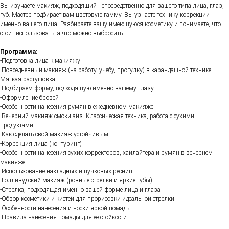
Вы изучаете макияж, подходящий непосредственно для вашего типа лица, глаз,
губ. Мастер подбирает вам цветовую гамму. Вы узнаете технику коррекции
именно вашего лица. Разбираете вашу имеющуюся косметику и понимаете, что
стоит использовать, а что можно выбросить.
Программа:
-Подготовка лица к макияжу
-Повседневный макияж (на работу, учебу, прогулку) в карандашной технике.
Мягкая растушовка.
-Подбираем форму, подходящую именно вашему глазу.
-Оформление бровей
-Особенности нанесения румян в ежедневном макияже
-Вечерний макияж смоки-айз. Классическая техника, работа с сухими
продуктами.
-Как сделать свой макияж устойчивым
-Коррекция лица (контуринг)
-Особенности нанесения сухих корректоров, хайлайтера и румян в вечернем
макияже
-Использование накладных и пучковых ресниц
-Голливудский макияж (ровные стрелки и яркие губы).
-Стрелка, подходящая именно вашей форме лица и глаза
-Обзор косметики и кистей для прорисовки идеальной стрелки
-Особенности нанесения и носки яркой помады
-Правила нанесения помады для ее стойкости.